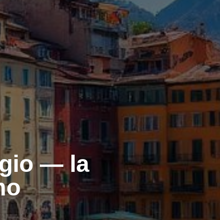
agio — la
mo