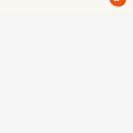
+
+
+