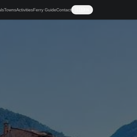
ls
Towns
Activities
Ferry Guide
Contact
🇬🇧
EN