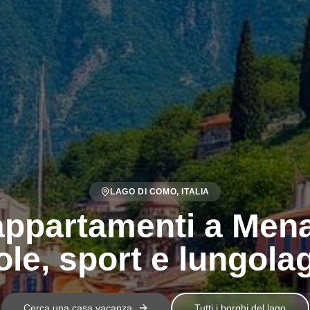
LAGO DI COMO, ITALIA
 appartamenti a Me
ole, sport e lungola
Cerca una casa vacanza
Tutti i borghi del lago