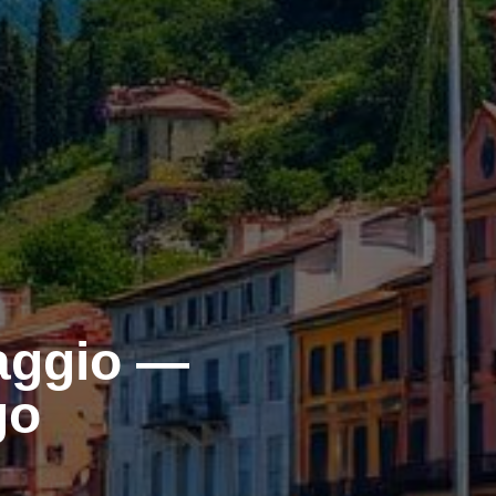
naggio —
go