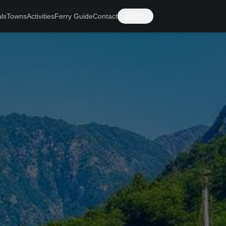
ls
Towns
Activities
Ferry Guide
Contact
🇬🇧
EN