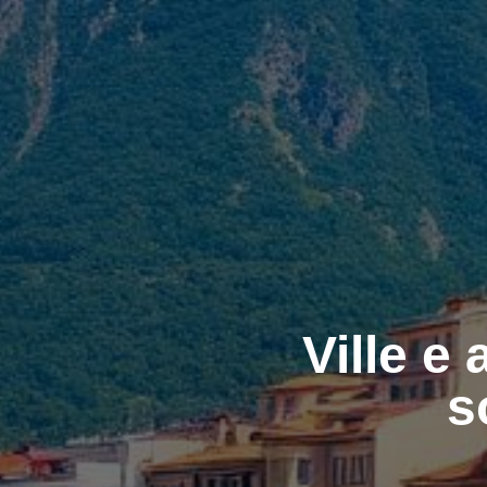
Ville e
s