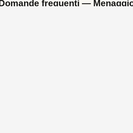
Domande frequenti —
Menaggi
Menaggio è adatta alle famiglie?
Come si raggiunge Menaggio?
Si può fare il bagno a Menaggio?
va la tua casa vacanza a
Menag