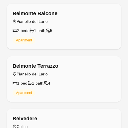
Free cancellation
Belmonte Balcone
Pianello del Lario
2
bed
s
1
bath
5
Apartment
Free cancellation
Belmonte Terrazzo
Pianello del Lario
1
bed
1
bath
4
Apartment
Free cancellation
Belvedere
Colico