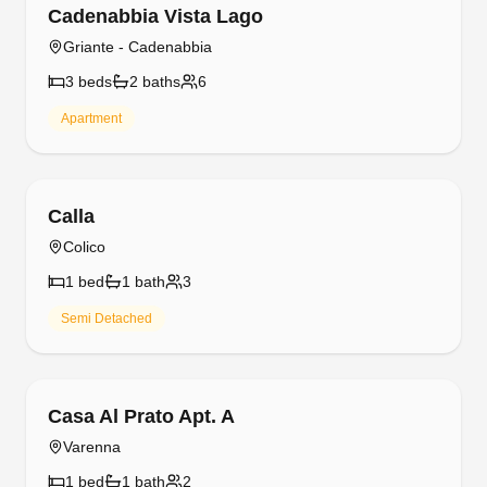
Free cancellation
Cadenabbia Vista Lago
Griante - Cadenabbia
3
bed
s
2
bath
s
6
Apartment
Free cancellation
Calla
Colico
1
bed
1
bath
3
Semi Detached
Free cancellation
Casa Al Prato Apt. A
Varenna
1
bed
1
bath
2