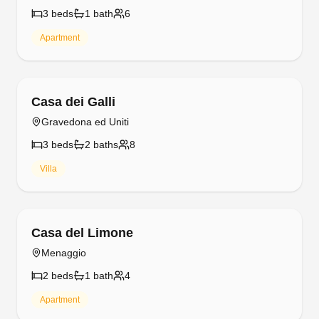
3
bed
s
1
bath
6
Apartment
Free cancellation
Casa dei Galli
Gravedona ed Uniti
3
bed
s
2
bath
s
8
Villa
Free cancellation
Casa del Limone
Menaggio
2
bed
s
1
bath
4
Apartment