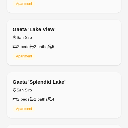
Fontana Del Lago Apt. 5
Varenna (Fiumelatte)
2
bed
s
1
bath
6
Apartment
Free cancellation
Fontana Del Lago Apt. 7
Varenna (Fiumelatte)
1
bed
1
bath
4
Apartment
Free cancellation