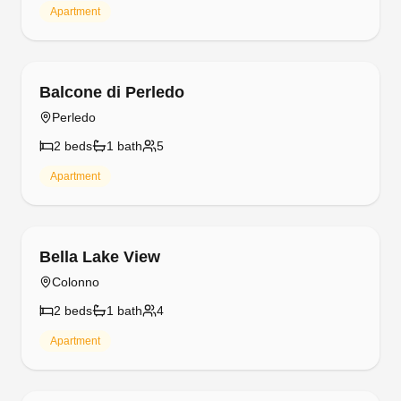
Apartment
Free cancellation
Balcone di Perledo
Perledo
2
bed
s
1
bath
5
Apartment
Free cancellation
Bella Lake View
Colonno
2
bed
s
1
bath
4
Apartment