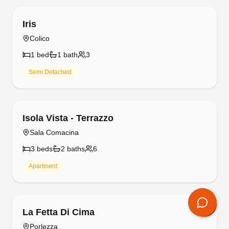
Free cancellation
Giardino Floreale di Menaggio
Menaggio
4
bed
s
1
bath
8
Apartment
Free cancellation
Il Panorama di Forster
Menaggio
2
bed
s
1
bath
5
Apartment
Free cancellation
Il Tentione
Valsolda