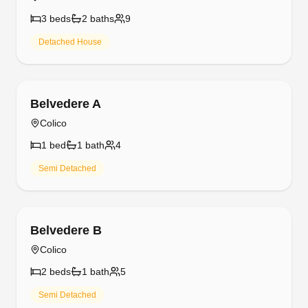
3
bed
s
2
bath
s
9
Detached House
Free cancellation
Belvedere A
Colico
1
bed
1
bath
4
Semi Detached
Free cancellation
Belvedere B
Colico
2
bed
s
1
bath
5
Semi Detached