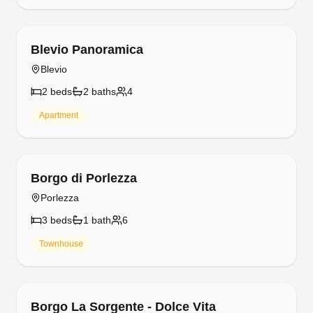
Free cancellation
Blevio Panoramica
Blevio
2
bed
s
2
bath
s
4
Apartment
Free cancellation
Borgo di Porlezza
Porlezza
3
bed
s
1
bath
6
Townhouse
Free cancellation
Borgo La Sorgente - Dolce Vita