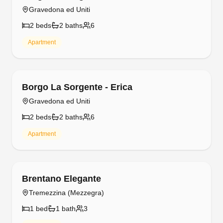
Gravedona ed Uniti
2
bed
s
2
bath
s
6
Apartment
Free cancellation
Borgo La Sorgente - Erica
Gravedona ed Uniti
2
bed
s
2
bath
s
6
Apartment
Free cancellation
Brentano Elegante
Tremezzina (Mezzegra)
1
bed
1
bath
3