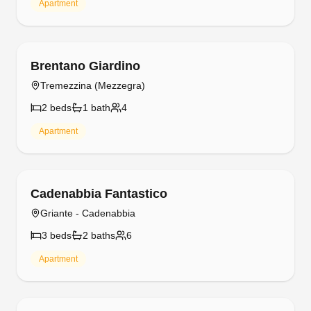
Apartment
Free cancellation
Brentano Giardino
Tremezzina (Mezzegra)
2
bed
s
1
bath
4
Apartment
Free cancellation
Cadenabbia Fantastico
Griante - Cadenabbia
3
bed
s
2
bath
s
6
Apartment