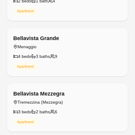
2
bed
s
1
bath
4
Apartment
Free cancellation
Bellavista Grande
Menaggio
4
bed
s
3
bath
s
9
Apartment
Free cancellation
Bellavista Mezzegra
Tremezzina (Mezzegra)
3
bed
s
2
bath
s
6
Apartment