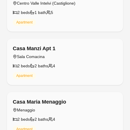
Centro Valle Intelvi (Castiglione)
2
bed
s
1
bath
5
Apartment
Free cancellation
Casa Manzi Apt 1
Sala Comacina
2
bed
s
2
bath
s
4
Apartment
Free cancellation
Casa Maria Menaggio
Menaggio
2
bed
s
2
bath
s
4
Apartment