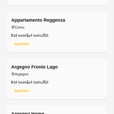
Free cancellation
Appartamento Reggenza
Como
4
bed
s
4
bath
s
8
Apartment
Free cancellation
Argegno Fronte Lago
Argegno
4
bed
s
4
bath
s
8
Apartment
Free cancellation
Argegno Home