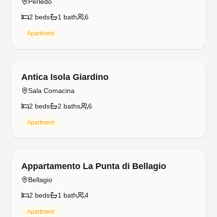
Perledo
2
bed
s
1
bath
6
Apartment
Free cancellation
Antica Isola Giardino
Sala Comacina
2
bed
s
2
bath
s
6
Apartment
Free cancellation
Appartamento La Punta di Bellagio
Bellagio
2
bed
s
1
bath
4
Apartment