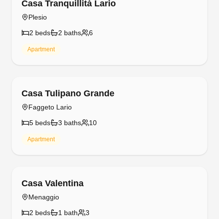
Casa Tranquillità Lario
Plesio
2
bed
s
2
bath
s
6
Apartment
Free cancellation
Casa Tulipano Grande
Faggeto Lario
5
bed
s
3
bath
s
10
Apartment
Free cancellation
Casa Valentina
Menaggio
2
bed
s
1
bath
3