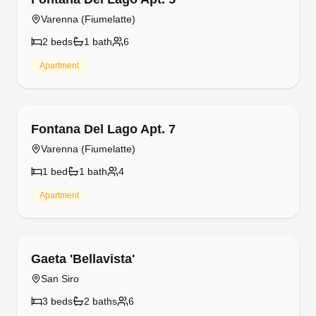
Felice sul Lago
Colonno
4
bed
s
2
bath
s
7
Townhouse
Free cancellation