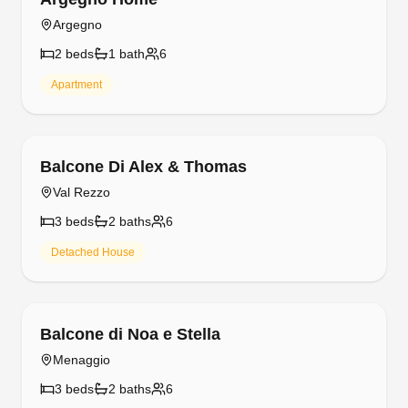
Argegno
2
bed
s
1
bath
6
Apartment
Free cancellation
Balcone Di Alex & Thomas
Val Rezzo
3
bed
s
2
bath
s
6
Detached House
Free cancellation
Balcone di Noa e Stella
Menaggio
3
bed
s
2
bath
s
6