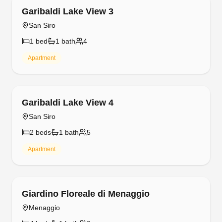
Gaeta 'Bellavista'
San Siro
3
bed
s
2
bath
s
6
Apartment
Free cancellation
Gaeta 'Lake View'
San Siro
2
bed
s
2
bath
s
5
Apartment
Free cancellation
Gaeta 'Splendid Lake'
San Siro
2
bed
s
2
bath
s
4