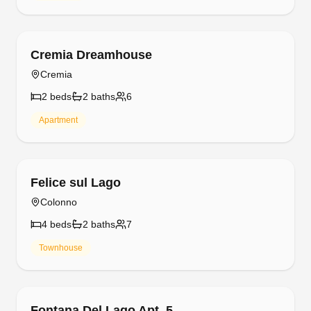
Free cancellation
Cremia Dreamhouse
Cremia
2
bed
s
2
bath
s
6
Apartment
Free cancellation