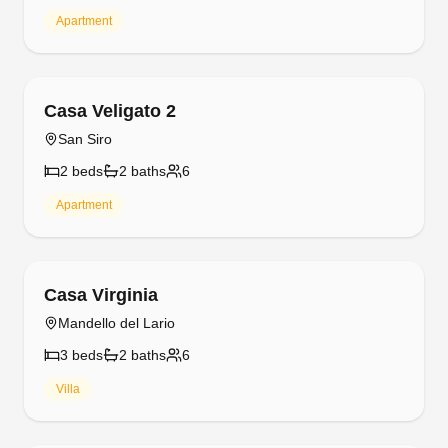
Apartment
Free cancellation
Casa Veligato 2
San Siro
2
bed
s
2
bath
s
6
Apartment
Free cancellation
Casa Virginia
Mandello del Lario
3
bed
s
2
bath
s
6
Villa