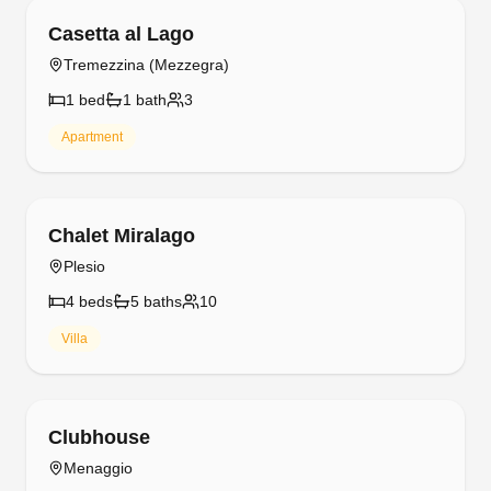
Free cancellation
Casetta al Lago
Tremezzina (Mezzegra)
1
bed
1
bath
3
Apartment
Free cancellation
Chalet Miralago
Plesio
4
bed
s
5
bath
s
10
Villa
Free cancellation
Clubhouse
Menaggio