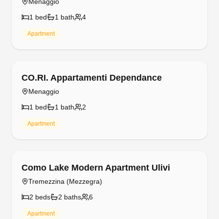
Menaggio
1
bed
1
bath
4
Apartment
Free cancellation
CO.RI. Appartamenti Dependance
Menaggio
1
bed
1
bath
2
Apartment
Free cancellation
Como Lake Modern Apartment Ulivi
Tremezzina (Mezzegra)
2
bed
s
2
bath
s
6
Apartment