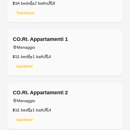
4
bed
s
2
bath
s
8
Townhouse
Free cancellation
CO.RI. Appartamenti 1
Menaggio
1
bed
1
bath
4
Apartment
Free cancellation
CO.RI. Appartamenti 2
Menaggio
1
bed
1
bath
4
Apartment