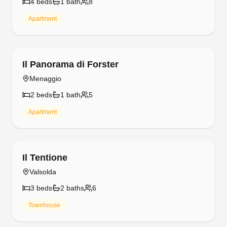
Apartment
Free cancellation
Garibaldi Lake View 3
San Siro
1
bed
1
bath
4
Apartment
Free cancellation
Garibaldi Lake View 4
San Siro
2
bed
s
1
bath
5
Apartment